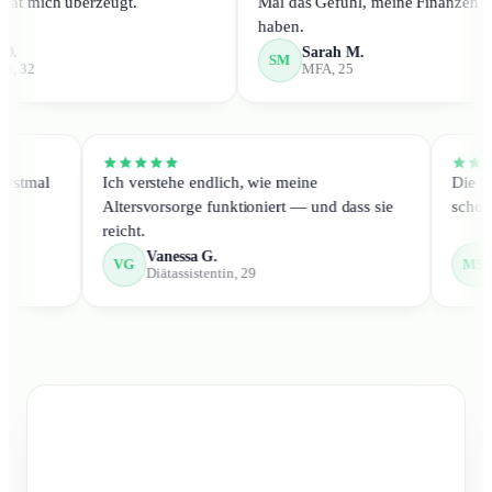
he. Das hat mich überzeugt.
Mal das Gefühl, meine Fin
haben.
Robert D.
Sarah M.
SM
Logopäde, 32
MFA, 25
l
Ich verstehe endlich, wie meine
Die Steuervo
Altersvorsorge funktioniert — und dass sie
schon mehr a
reicht.
Vanessa G.
Marku
VG
MS
Diätassistentin, 29
Assist