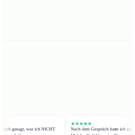
Solltest du dich für eine Umsetzung entscheiden, werden wir
über die Anbieter vergütet. Unabhängig davon, wofür du dich
am Ende entscheidest oder ob du gar nichts abschließt: Die
→
Beratung ist und bleibt für dich 100
% kostenfrei.
aben mir auch gesagt, was ich NICHT
Nach dem Gespräch hatte i